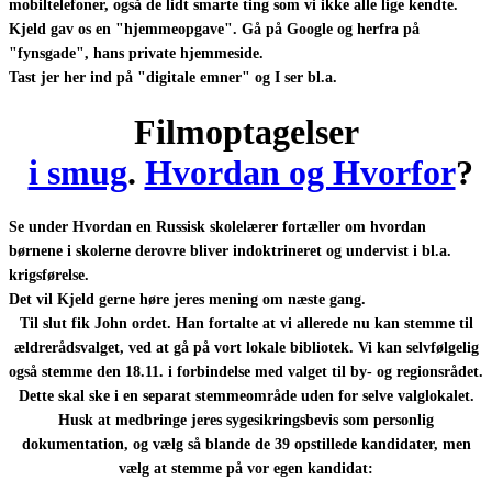
mobiltelefoner, også de lidt smarte ting som vi ikke alle lige kendte.
Kjeld gav os en "hjemmeopgave". Gå på Google og herfra på
"fynsgade", hans private hjemmeside.
Tast jer her ind på "digitale emner" og I ser bl.a.
Filmoptagelser
i smug
.
Hvordan og Hvorfor
?
Se under Hvordan en Russisk skolelærer fortæller om hvordan
børnene i skolerne derovre bliver indoktrineret og undervist i bl.a.
krigsførelse.
Det vil Kjeld gerne høre jeres mening om næste gang.
Til slut fik John ordet. Han fortalte at vi allerede nu kan stemme til
ældrerådsvalget, ved at gå på vort lokale bibliotek. Vi kan selvfølgelig
også stemme den 18.11. i forbindelse med valget til by- og regionsrådet.
Dette skal ske i en separat stemmeområde uden for selve valglokalet.
Husk at medbringe jeres sygesikringsbevis som personlig
dokumentation, og vælg så blande de 39 opstillede kandidater, men
vælg at stemme på vor egen kandidat: