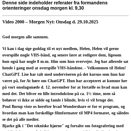
Denne side indeholder referater fra formandens
orienteringer onsdag morgen kl. 9,30
Video 2000 – Morgen Nyt: Onsdag d.
29.10.2025
God morgen alle sammen.
Vi kan i dag sige goddag til et nyt medlem, Helen, Helen vil gerne
overspille nogle VHS-bånd, og senere lære at redigere dem, ligesom
hun også har nogle 8 m.m. film som hun overvejer. Jeg har allerede sat
hende i gang med at overspille VHS-båndene. - Velkommen til Helen!
ChatGPT. Lise har talt med underviseren på det kursus som hun har
været på, for At høre om ChatGPT. Hun har accepteret at komme her
på vort onsdagsmøde d. 12. november for at fortælle os hvad man kan
med det. Det bliver en lille introduktion på ca. 1½ time, men så
behøver vi ikke at sidde og famle i blinde, hvis vi vil bruge det.
Poul Borup viste os herefter hvad Wondershare er for et program, og
hvordan man kan forskellige filmformater til MP4 formatet, og således
se det på alle medier.
Bjarke gik i "Det tekniske hjørne" og fortalte om fotografering med