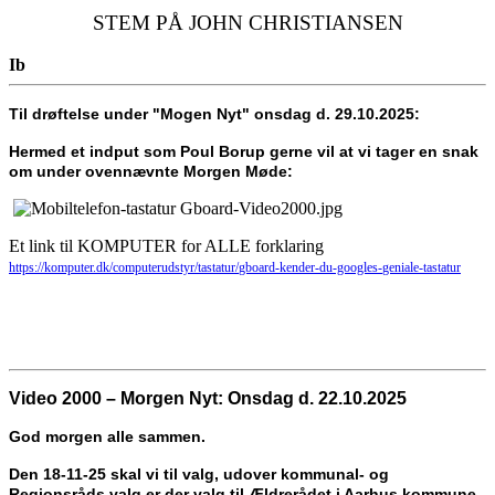
STEM PÅ JOHN CHRISTIANSEN
Ib
Til drøftelse under "Mogen Nyt" onsdag d. 29.10.2025:
Hermed et indput som Poul Borup gerne vil at vi tager en snak
om under ovennævnte Morgen Møde:
Et link til KOMPUTER for ALLE forklaring
https://komputer.dk/
computerudstyr/tastatur/
gboard-kender-du-googles-
geniale-tastatur
Video 2000 – Morgen Nyt: Onsdag d. 22.10.2025
God morgen alle sammen.
Den 18-11-25 skal vi til valg, udover kommunal- og
Regionsråds valg er der valg til Ældrerådet i Aarhus kommune.