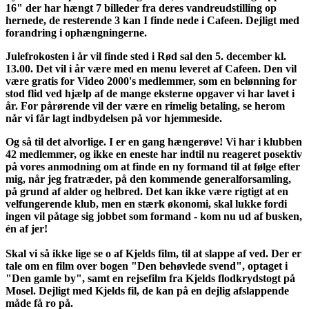
16" der har hængt 7 billeder fra deres vandreudstilling op
hernede, de resterende 3 kan I finde nede i Cafeen. Dejligt med
forandring i ophængningerne.
Julefrokosten i år vil finde sted i Rød sal den 5. december kl.
13.00. Det vil i år være med en menu leveret af Cafeen. Den vil
være gratis for Video 2000's medlemmer, som en belønning for
stod flid ved hjælp af de mange eksterne opgaver vi har lavet i
år. For pårørende vil der være en rimelig betaling, se herom
når vi får lagt indbydelsen på vor hjemmeside.
Og så til det alvorlige. I er en gang hængerøve! Vi har i klubben
42 medlemmer, og ikke en eneste har indtil nu reageret posektiv
på vores anmodning om at finde en ny formand til at følge efter
mig, når jeg fratræder, på den kommende generalforsamling,
på grund af alder og helbred. Det kan ikke være rigtigt at en
velfungerende klub, men en stærk økonomi, skal lukke fordi
ingen vil påtage sig jobbet som formand - kom nu ud af busken,
én af jer!
Skal vi så ikke lige se o af Kjelds film, til at slappe af ved. Der er
tale om en film over bogen "Den behøvlede svend", optaget i
"Den gamle by", samt en rejsefilm fra Kjelds flodkrydstogt på
Mosel. Dejligt med Kjelds fil, de kan på en dejlig afslappende
måde få ro på.