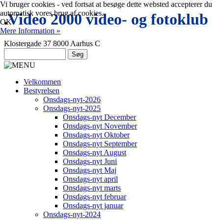
Vi bruger cookies - ved fortsat at besøge dette websted accepterer du
automatisk vores brug af cookies.
.
Video 2000 video- og fotoklub
OK
Mere Information »
Klostergade 37 8000 Aarhus C
Velkommen
Bestyrelsen
Onsdags-nyt-2026
Onsdags-nyt-2025
Onsdags-nyt December
Onsdags-nyt November
Onsdags-nyt Oktober
Onsdags-nyt September
Onsdags-nyt August
Onsdags-nyt Juni
Onsdags-nyt Maj
Onsdags-nyt april
Onsdags-nyt marts
Onsdags-nyt februar
Onsdags-nyt januar
Onsdags-nyt-2024