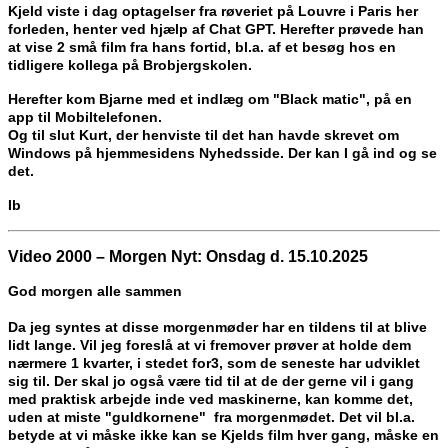
Kjeld viste i dag optagelser fra røveriet på Louvre i Paris her
forleden, henter ved hjælp af Chat GPT. Herefter prøvede han
at vise 2 små film fra hans fortid, bl.a. af et besøg hos en
tidligere kollega på Brobjergskolen.
Herefter kom Bjarne med et indlæg om "Black matic", på en
app til Mobiltelefonen.
Og til slut Kurt, der henviste til det han havde skrevet om
Windows på hjemmesidens Nyhedsside. Der kan I gå ind og se
det.
Ib
Video 2000 – Morgen Nyt: Onsdag d. 15.10.2025
God morgen alle sammen
Da jeg syntes at disse morgenmøder har en tildens til at blive
lidt lange. Vil jeg foreslå at vi fremover prøver at holde dem
nærmere 1 kvarter, i stedet for3, som de seneste har udviklet
sig til. Der skal jo også være tid til at de der gerne vil i gang
med praktisk arbejde inde ved maskinerne, kan komme det,
uden at miste "guldkornene" fra morgenmødet. Det vil bl.a.
betyde at vi måske ikke kan se Kjelds film hver gang, måske en