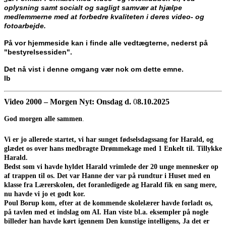
oplysning samt socialt og sagligt samvær at hjælpe
medlemmerne med at forbedre kvaliteten i deres video- og
fotoarbejde.
På vor hjemmeside kan i finde alle vedtægterne, nederst på
"bestyrelsessiden".
Det nå vist i denne omgang vær nok om dette emne.
Ib
Video 2000 – Morgen Nyt: Onsdag d.
0
8.10.2025
God morgen alle sammen
.
Vi er jo allerede startet, vi har sunget fødselsdagssang for Harald, og
glædet os over hans medbragte Drømmekage med 1 Enkelt til. Tillykke
Harald.
Bedst som vi havde hyldet Harald vrimlede der 20 unge mennesker op
af trappen til os. Det var Hanne der var på rundtur i Huset med en
klasse fra Lærerskolen, det foranledigede ag Harald fik en sang mere,
nu havde vi jo et godt kor.
Poul Borup kom, efter at de kommende skolelærer havde forladt os,
på tavlen med et indslag om AI. Han viste bl.a. eksempler på nogle
billeder han havde kørt igennem Den kunstige intelligens, Ja det er