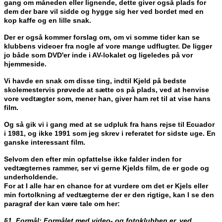
gang om måneden eller lignende, dette giver også plads for
dem der bare vil sidde og hygge sig her ved bordet med en
kop kaffe og en lille snak.
Der er også kommer forslag om, om vi somme tider kan se
klubbens videoer fra nogle af vore mange udflugter. De ligger
jo både som DVD'er inde i AV-lokalet og ligeledes på vor
hjemmeside.
Vi havde en snak om disse ting, indtil Kjeld på bedste
skolemestervis prøvede at sætte os på plads, ved at henvise
vore vedtægter som, mener han, giver ham ret til at vise hans
film.
Og så gik vi i gang med at se udpluk fra hans rejse til Ecuador
i 1981, og ikke 1991 som jeg skrev i referatet for sidste uge. En
ganske interessant film.
Selvom den efter min opfattelse ikke falder inden for
vedtægternes rammer, ser vi gerne Kjelds film, de er gode og
underholdende.
For at I alle har en chance for at vurdere om det er Kjels eller
min fortolkning af vedtægterne der er den rigtige, kan I se den
paragraf der kan være tale om her:
§1. Formål: Formålet med video- og fotoklubben er, ved