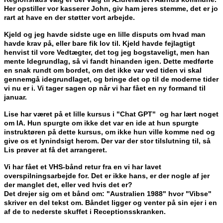
Her opstiller vor kasserer John, giv ham jeres stemme, det er jo
rart at have en der støtter vort arbejde.
Kjeld og jeg havde sidste uge en lille disputs om hvad man
havde krav på, eller bare fik lov til. Kjeld havde fejlagtigt
henvist til vore Vedtægter, det tog jeg bogstaveligt, men han
mente Idegrundlag, så vi fandt hinanden igen. Dette medførte
en snak rundt om bordet, om det ikke var ved tiden vi skal
gennemgå idegrundlaget, og bringe det op til de moderne tider
vi nu er i. Vi tager sagen op når vi har fået en ny formand til
januar.
Lise har været på et lille kursus i "Chat GPT" og har lært noget
om IA. Hun spurgte om ikke det var en ide at hun spurgte
instruktøren på dette kursus, om ikke hun ville komme ned og
give os et lynindsigt herom. Der var der stor tilslutning til, så
Lis prøver at få det arrangeret.
Vi har fået et VHS-bånd retur fra en vi har lavet
overspilningsarbejde for. Det er ikke hans, er der nogle af jer
der manglet det, eller ved hvis det er?
Det drejer sig om et bånd om: "Australien 1988" hvor "Vibse"
skriver en del tekst om. Båndet ligger og venter på sin ejer i en
af de to nederste skuffet i Receptionsskranken.