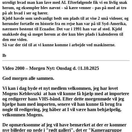
utroligt hvad man kan lave med AI. Efterfølgende fik vi en livlig snak
herom, og eksempler blev nævnt - så kære venner - pas på med at tro
på alt hvad i ser og hører.
Kjeld havde som sædvanligt bedt om plads til at vise 2 små videoer, og
herunder fortælle en historie fra en rejse han var på til Syd-Amerika,
nærmere bestemt til Ecuador. Det var i 1991 han var af sted. Kjeld
snakkede dog så meget herom at der kun blev plads i kalenderen til
den ene video.
Så var der tid til at vi kunne komme i arbejde ved maskinerne.
Ib
Video 2000 – Morgen Nyt: Onsdag d.
0
1.10.2025
God morgen alle sammen.
Vi kan i dag byde et nyt medlem velkommen, jeg har lovet
Mogens Keblovszki at han vil kunne få hjælp med at importere
og redigerer hans VHS-bånd. Efter dette morgenmøde vil jeg
hjælpe ham med importen, senere vil han kunne få brug fra
nogle til redigering, jeg håber at I vil være ham behjælpelig,
velkommen Mogens.
De opmærksomme af jeg vil have bemærket at der er kommer
nye billeder op nede i "rødt galleri", det er "Kameragruppe