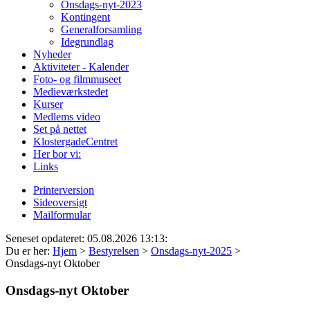
Onsdags-nyt-2023
Kontingent
Generalforsamling
Idegrundlag
Nyheder
Aktiviteter - Kalender
Foto- og filmmuseet
Medieværkstedet
Kurser
Medlems video
Set på nettet
KlostergadeCentret
Her bor vi:
Links
Printerversion
Sideoversigt
Mailformular
Seneset opdateret: 05.08.2026 13:13:
Du er her:
Hjem
>
Bestyrelsen
>
Onsdags-nyt-2025
>
Onsdags-nyt Oktober
Onsdags-nyt Oktober