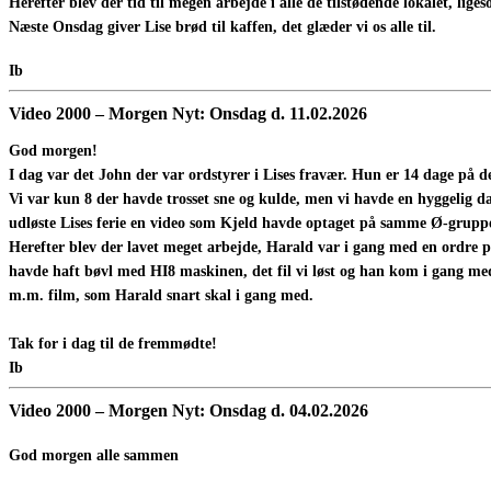
Herefter blev der tid til megen arbejde i alle de tilstødende lokalet, lig
Næste Onsdag giver Lise brød til kaffen, det glæder vi os alle til.
Ib
Video 2000 – Morgen Nyt: Onsdag d.
11.02.2026
God morgen!
I dag var det John der var ordstyrer i Lises fravær. Hun er 14 dage på 
Vi var kun 8 der havde trosset sne og kulde, men vi havde en hyggelig d
udløste Lises ferie en video som Kjeld havde optaget på samme Ø-gruppe
Herefter blev der lavet meget arbejde, Harald var i gang med en ordre på
havde haft bøvl med HI8 maskinen, det fil vi løst og han kom i gang med 
m.m. film, som Harald snart skal i gang med.
Tak for i dag til de fremmødte!
Ib
Video 2000 – Morgen Nyt: Onsdag d.
04.02.2026
God morgen alle sammen