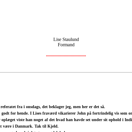
Lise Staulund
Formand
..................................
feratet fra i onsdags, det beklager jeg, men her er det så.
 godt for hende. I Lises fraværd vikarierer John på fortrindelig vis som or
oplæget viste han noget af det hvad han havde set under sit ophold i Indie
 at være i Danmark. Tak til Kjeld.