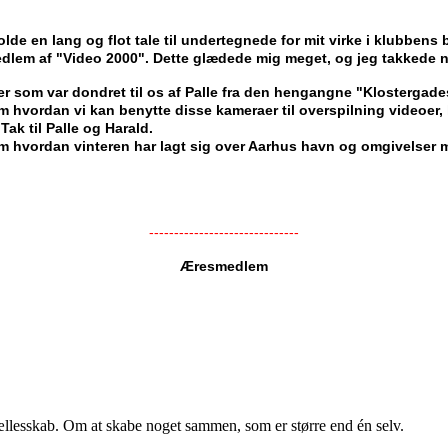
lde en lang og flot tale til undertegnede for mit virke i klubbens
lem af "Video 2000". Dette glædede mig meget, og jeg takkede nat
r som var dondret til os af Palle fra den hengangne "Klostergades
m hvordan vi kan benytte disse kameraer til overspilning videoer, l
 Tak til Palle og Harald.
, om hvordan vinteren har lagt sig over Aarhus havn og omgivelser 
------------------------------
Æresmedlem
ællesskab. Om at skabe noget sammen, som er større end én selv.