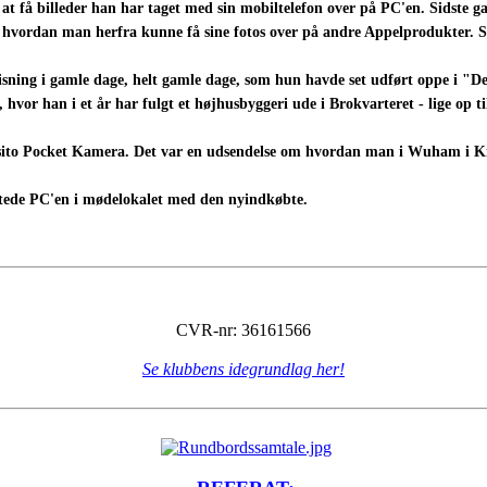
t få billeder han har taget med sin mobiltelefon over på PC'en. Sidste gan
 hvordan man herfra kunne få sine fotos over på andre Appelprodukter. Sen
isning i gamle dage, helt gamle dage, som hun havde set udført oppe i "
, hvor han i et år har fulgt et højhusbyggeri ude i Brokvarteret - lige op 
Osito Pocket Kamera. Det var en udsendelse om hvordan man i Wuham i Kin
iftede PC'en i mødelokalet med den nyindkøbte.
CVR-nr: 36161566
Se klubbens idegrundlag her!