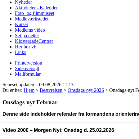
Nyheder
Aktiviteter - Kalender
Foto- og filmmuseet
Medieværkstedet
Kurser
Medlems video
Set på nettet
KlostergadeCentret
Her bor vi:
Links
Printerversion
Sideoversigt
Mailformular
Seneset opdateret: 09.08.2026 11:13:
Du er her:
Hjem
>
Bestyrelsen
>
Onsdags-nyt-2026
>
Onsdags-nyt F
Onsdags-nyt Februar
Denne side indeholder referater fra formandens orienteri
Video 2000 – Morgen Nyt: Onsdag d.
25.02.2026