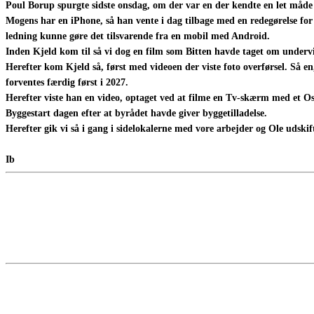
Poul Borup spurgte sidste onsdag, om der var en der kendte en let måde a
Mogens har en iPhone, så han vente i dag tilbage med en redegørelse for
ledning kunne gøre det tilsvarende fra en mobil med Android.
Inden Kjeld kom til så vi dog en film som Bitten havde taget om underv
Herefter kom Kjeld så, først med videoen der viste foto overførsel. Så en
forventes færdig først i 2027.
Herefter viste han en video, optaget ved at filme en Tv-skærm med et 
Byggestart dagen efter at byrådet havde giver byggetilladelse.
Herefter gik vi så i gang i sidelokalerne med vore arbejder og Ole udsk
Ib