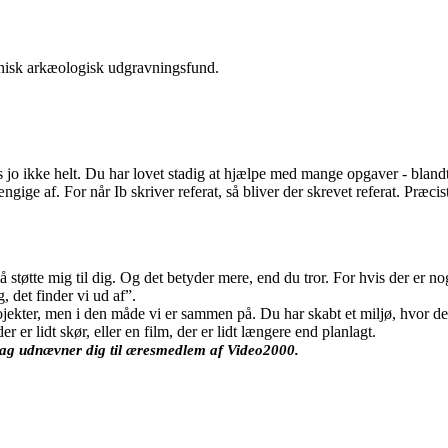
eknisk arkæologisk udgravningsfund.
os jo ikke helt. Du har lovet stadig at hjælpe med mange opgaver - blan
 af. For når Ib skriver referat, så bliver der skrevet referat. Præcist,
tøtte mig til dig. Og det betyder mere, end du tror. For hvis der er noget,
, det finder vi ud af”.
ekter, men i den måde vi er sammen på. Du har skabt et miljø, hvor der er 
r lidt skør, eller en film, der er lidt længere end planlagt.
i dag udnævner dig til æresmedlem af Video2000.