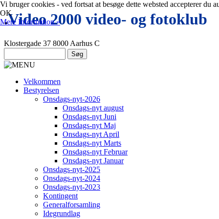
Vi bruger cookies - ved fortsat at besøge dette websted accepterer du a
OK
.
Video 2000 video- og fotoklub
Mere Information »
Klostergade 37 8000 Aarhus C
Velkommen
Bestyrelsen
Onsdags-nyt-2026
Onsdags-nyt august
Onsdags-nyt Juni
Onsdags-nyt Maj
Onsdags-nyt April
Onsdags-nyt Marts
Onsdags-nyt Februar
Onsdags-nyt Januar
Onsdags-nyt-2025
Onsdags-nyt-2024
Onsdags-nyt-2023
Kontingent
Generalforsamling
Idegrundlag