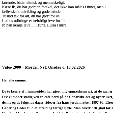
kørende, både teknisk og menneskeligt.
Kære Ib, du har gjort en forskel, der ikke kan måles i timer, men i
fællesskab, udvikling og gode minder.
Tusind tak for alt, du har gjort for os.
Lad os udbringe et trefoldigt leve for Ib
Ib han længe leve .... Hurra Hurra Hurra.
Video 2000 – Morgen Nyt: Onsdag d.
18.02.2026
Hej alle sammen
De to læsere af hjemmesiden har gjort mig opmærksom på, at de savner re
Lise er sidder stadig ved en cafe'bord på de Canariske øer og nyder livet,
denne og de følgende dages videoer fra hans jordomrejse i 1997-98. Efter 
Gader og floder fuld af affald og fattige sjæle. Man bliver helt glad for