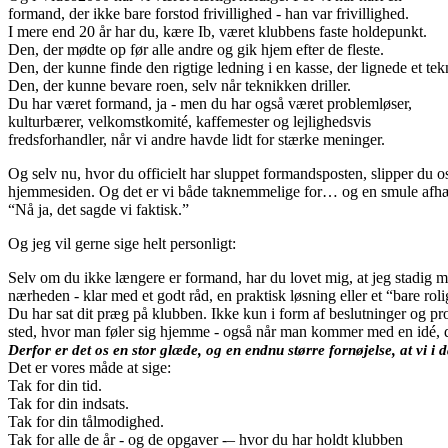
formand, der ikke bare forstod frivillighed - han var frivillighed.
I mere end 20 år har du, kære Ib, været klubbens faste holdepunkt.
Den, der mødte op før alle andre og gik hjem efter de fleste.
Den, der kunne finde den rigtige ledning i en kasse, der lignede et t
Den, der kunne bevare roen, selv når teknikken driller.
Du har været formand, ja - men du har også været problemløser,
kulturbærer, velkomstkomité, kaffemester og lejlighedsvis
fredsforhandler, når vi andre havde lidt for stærke meninger.
Og selv nu, hvor du officielt har sluppet formandsposten, slipper du 
hjemmesiden. Og det er vi både taknemmelige for… og en smule afhængige
“Nå ja, det sagde vi faktisk.”
Og jeg vil gerne sige helt personligt:
Selv om du ikke længere er formand, har du lovet mig, at jeg stadig må s
nærheden - klar med et godt råd, en praktisk løsning eller et “bare rolig
Du har sat dit præg på klubben. Ikke kun i form af beslutninger og proj
sted, hvor man føler sig hjemme - også når man kommer med en idé, der e
Derfor er det os en stor glæde, og en endnu større fornøjelse, at vi 
Det er vores måde at sige:
Tak for din tid.
Tak for din indsats.
Tak for din tålmodighed.
Tak for alle de år - og de opgaver -– hvor du har holdt klubben