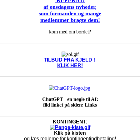
REFERAT:
af onsdagens nyheder,
som formanden og mange
medlemmer bragte dem!
kom med om bordet?
TILBUD FRA KJELD !
KLIK HER!
ChatGPT - en nøgle til AI:
fild linket på siden: Links
KONTINGENT:
Klik på kisten
og læs reglerne for kontingentindbetaling!