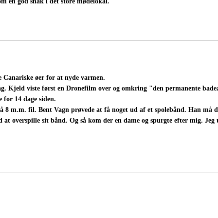
esom en god snak i det store mødelokal.
de Canariske øer for at nyde varmen.
ag. Kjeld viste først en Dronefilm over og omkring "den permanente badean
 for 14 dage siden.
 8 m.m. fil. Bent Vagn prøvede at få noget ud af et spolebånd. Han må dog 
at overspille sit bånd. Og så kom der en dame og spurgte efter mig. Jeg to