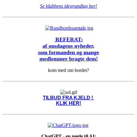
Se klubbens idegrundlag her!
REFERAT:
af onsdagens nyheder,
som formanden og mange
medlemmer bragte dem!
kom med om bordet?
TILBUD FRA KJELD !
KLIK HER!
ChatGPT - en nøgle til AI: