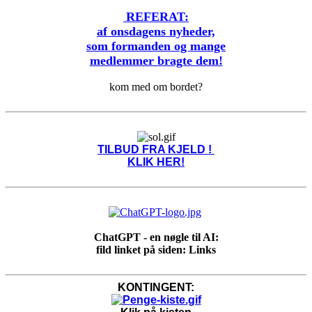
REFERAT:
af onsdagens nyheder,
som formanden og mange
medlemmer bragte dem!
kom med om bordet?
TILBUD FRA KJELD !
KLIK HER!
ChatGPT - en nøgle til AI:
fild linket på siden: Links
KONTINGENT: