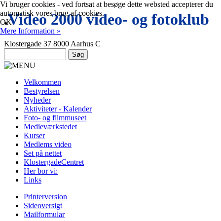
Vi bruger cookies - ved fortsat at besøge dette websted accepterer du
automatisk vores brug af cookies.
.
Video 2000 video- og fotoklub
OK
Mere Information »
Klostergade 37 8000 Aarhus C
Velkommen
Bestyrelsen
Nyheder
Aktiviteter - Kalender
Foto- og filmmuseet
Medieværkstedet
Kurser
Medlems video
Set på nettet
KlostergadeCentret
Her bor vi:
Links
Printerversion
Sideoversigt
Mailformular