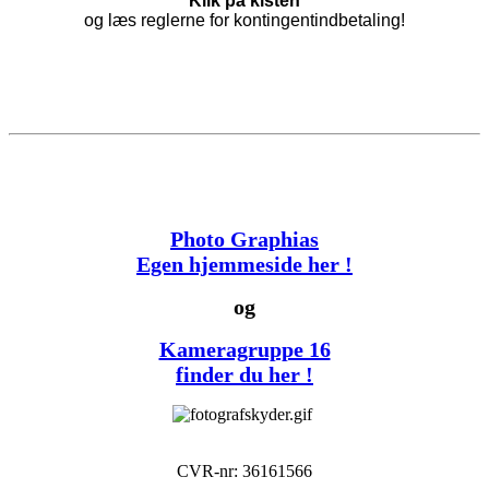
Klik på kisten
og læs reglerne for kontingentindbetaling!
Photo Graphias
Egen hjemmeside her !
og
Kameragruppe 16
finder du her !
CVR-nr: 36161566