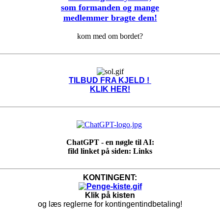
som formanden og mange
medlemmer bragte dem!
kom med om bordet?
TILBUD FRA KJELD !
KLIK HER!
ChatGPT - en nøgle til AI:
fild linket på siden: Links
KONTINGENT:
Klik på kisten
og læs reglerne for kontingentindbetaling!