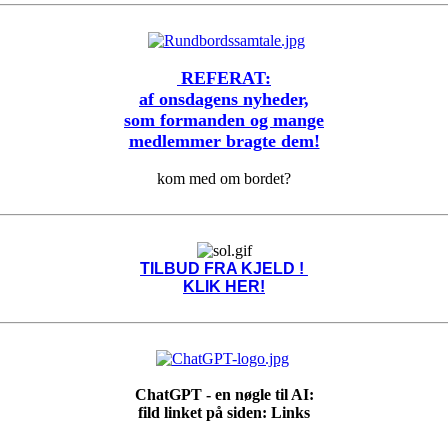
REFERAT:
af onsdagens nyheder,
som formanden og mange
medlemmer bragte dem!
kom med om bordet?
TILBUD FRA KJELD !
KLIK HER!
ChatGPT - en nøgle til AI:
fild linket på siden: Links