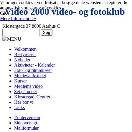
Vi bruger cookies - ved fortsat at besøge dette websted accepterer du
automatisk vores brug af cookies.
.
Video 2000 video- og fotoklub
OK
Mere Information »
Klostergade 37 8000 Aarhus C
Velkommen
Bestyrelsen
Nyheder
Aktiviteter - Kalender
Foto- og filmmuseet
Medieværkstedet
Kurser
Medlems video
Set på nettet
KlostergadeCentret
Her bor vi:
Links
Printerversion
Sideoversigt
Mailformular