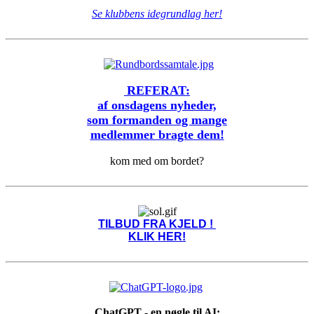
Se klubbens idegrundlag her!
REFERAT:
af onsdagens nyheder,
som formanden og mange
medlemmer bragte dem!
kom med om bordet?
TILBUD FRA KJELD !
KLIK HER!
ChatGPT - en nøgle til AI: