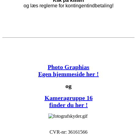
Klik på kisten
og læs reglerne for kontingentindbetaling!
Photo Graphias
Egen hjemmeside her !
og
Kameragruppe 16
finder du her !
CVR-nr: 36161566