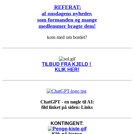
REFERAT:
af onsdagens nyheder,
som formanden og mange
medlemmer bragte dem!
kom med om bordet?
TILBUD FRA KJELD !
KLIK HER!
ChatGPT - en nøgle til AI:
fild linket på siden: Links
KONTINGENT: