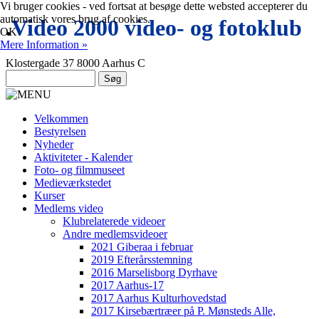
Vi bruger cookies - ved fortsat at besøge dette websted accepterer du
automatisk vores brug af cookies.
.
Video 2000 video- og fotoklub
OK
Mere Information »
Klostergade 37 8000 Aarhus C
Velkommen
Bestyrelsen
Nyheder
Aktiviteter - Kalender
Foto- og filmmuseet
Medieværkstedet
Kurser
Medlems video
Klubrelaterede videoer
Andre medlemsvideoer
2021 Giberaa i februar
2019 Efterårsstemning
2016 Marselisborg Dyrhave
2017 Aarhus-17
2017 Aarhus Kulturhovedstad
2017 Kirsebærtræer på P. Mønsteds Alle,