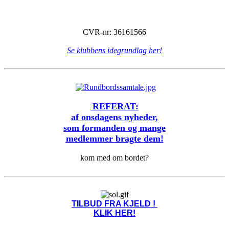
CVR-nr: 36161566
Se klubbens idegrundlag her!
REFERAT:
af onsdagens nyheder,
som formanden og mange
medlemmer bragte dem!
kom med om bordet?
TILBUD FRA KJELD !
KLIK HER!