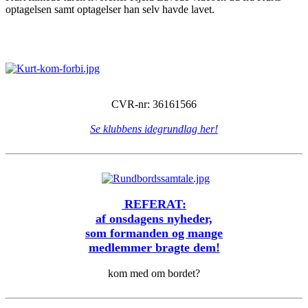
optagelsen samt optagelser han selv havde lavet.
CVR-nr: 36161566
Se klubbens idegrundlag her!
REFERAT:
af onsdagens nyheder,
som formanden og mange
medlemmer bragte dem!
kom med om bordet?