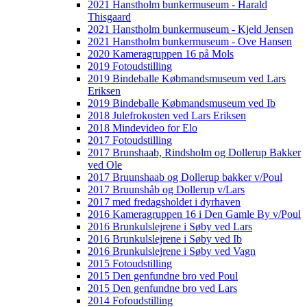
2021 Hanstholm bunkermuseum - Harald
Thisgaard
2021 Hanstholm bunkermuseum - Kjeld Jensen
2021 Hanstholm bunkermuseum - Ove Hansen
2020 Kameragruppen 16 på Mols
2019 Fotoudstilling
2019 Bindeballe Købmandsmuseum ved Lars
Eriksen
2019 Bindeballe Købmandsmuseum ved Ib
2018 Julefrokosten ved Lars Eriksen
2018 Mindevideo for Elo
2017 Fotoudstilling
2017 Brunshaab, Rindsholm og Dollerup Bakker
ved Ole
2017 Bruunshaab og Dollerup bakker v/Poul
2017 Bruunshåb og Dollerup v/Lars
2017 med fredagsholdet i dyrhaven
2016 Kameragruppen 16 i Den Gamle By v/Poul
2016 Brunkulslejrene i Søby ved Lars
2016 Brunkulslejrene i Søby ved Ib
2016 Brunkulslejrene i Søby ved Vagn
2015 Fotoudstilling
2015 Den genfundne bro ved Poul
2015 Den genfundne bro ved Lars
2014 Fofoudstilling