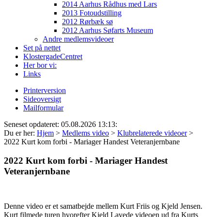
2014 Aarhus Rådhus med Lars
2013 Fotoudstilling
2012 Rørbæk sø
2012 Aarhus Søfarts Museum
Andre medlemsvideoer
Set på nettet
KlostergadeCentret
Her bor vi:
Links
Printerversion
Sideoversigt
Mailformular
Seneset opdateret: 05.08.2026 13:13:
Du er her:
Hjem
>
Medlems video
>
Klubrelaterede videoer
>
2022 Kurt kom forbi - Mariager Handest Veteranjernbane
2022 Kurt kom forbi - Mariager Handest
Veteranjernbane
Denne video er et samatbejde mellem Kurt Friis og Kjeld Jensen.
Kurt filmede turen hvorefter Kjeld Lavede videoen ud fra Kurts