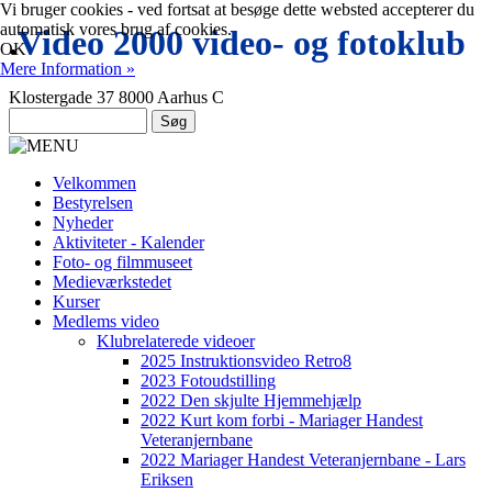
Vi bruger cookies - ved fortsat at besøge dette websted accepterer du
automatisk vores brug af cookies.
.
Video 2000 video- og fotoklub
OK
Mere Information »
Klostergade 37 8000 Aarhus C
Velkommen
Bestyrelsen
Nyheder
Aktiviteter - Kalender
Foto- og filmmuseet
Medieværkstedet
Kurser
Medlems video
Klubrelaterede videoer
2025 Instruktionsvideo Retro8
2023 Fotoudstilling
2022 Den skjulte Hjemmehjælp
2022 Kurt kom forbi - Mariager Handest
Veteranjernbane
2022 Mariager Handest Veteranjernbane - Lars
Eriksen