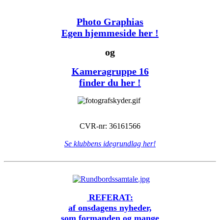
Photo Graphias
Egen hjemmeside her !
og
Kameragruppe 16
finder du her !
CVR-nr: 36161566
Se klubbens idegrundlag her!
REFERAT:
af onsdagens nyheder,
som formanden og mange