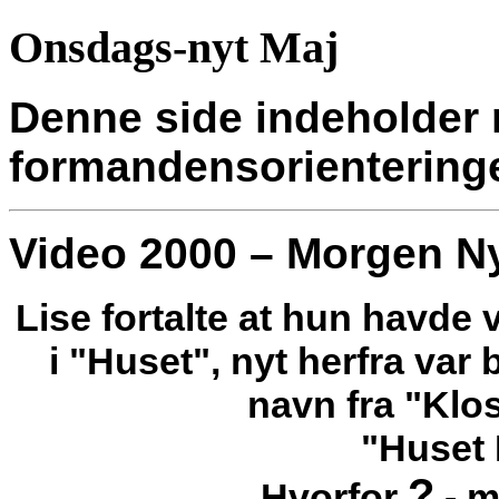
Onsdags-nyt Maj
Denne side indeholder r
formandens
orientering
Video 2000 – Morgen Ny
Lise fortalte at hun havde 
i "Huset", nyt herfra var b
navn fra "Klos
"Huset 
?
Hvorfor
- m