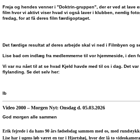
Freja og hendes venner i "Doktrin-gruppen", der er ved at lave e
film hvor vi aktivt viser hvad vi også laver i klubben, nemlig 
fredag, for at få deres film færdigoptaget.
Det færdige resultat af deres arbejde skal vi ned i Filmbyen og 
Lise bad om indlæg fra medlemmerne til vor hjemmeside, i den fo
Vi var nu nået til at se hvad Kjeld havde med til os i dag. Det 
flylanding. Se det selv her:
Ib
Video 2000 – Morgen Nyt: Onsdag d.
05.03.2026
God morgen alle sammen
Erik fejrede i da hans 90 års fødselsdag sammen med os, med rundstykker
Lise har i ugens løb været en tur i Hjortshøj, hvor der lå to videokam