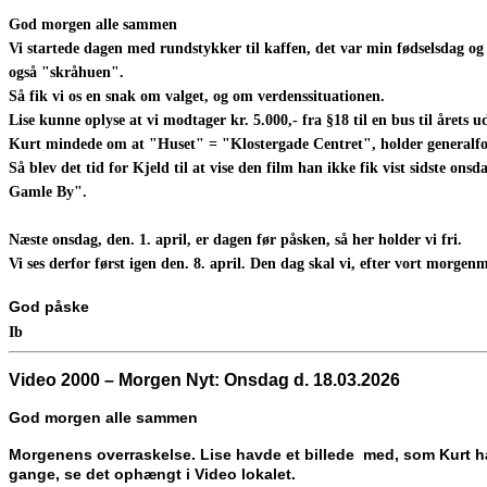
God morgen alle sammen
Vi startede dagen med rundstykker til kaffen, det var min fødselsdag og 
også "skråhuen".
Så fik vi os en snak om valget, og om verdenssituationen.
Lise kunne oplyse at vi modtager kr. 5.000,- fra §18 til en bus til årets 
Kurt mindede om at "Huset" = "Klostergade Centret", holder generalfor
Så blev det tid for Kjeld til at vise den film han ikke fik vist sidste on
Gamle By".
Næste onsdag, den. 1. april, er dagen før påsken, så her holder vi fri.
Vi ses derfor først igen den. 8. april. Den dag skal vi, efter vort morge
God påske
Ib
Video 2000 – Morgen Nyt: Onsdag d.
18.03.2026
God morgen alle sammen
Morgenens overraskelse. Lise havde et billede med, som Kurt hav
gange, se det ophængt i Video lokalet.