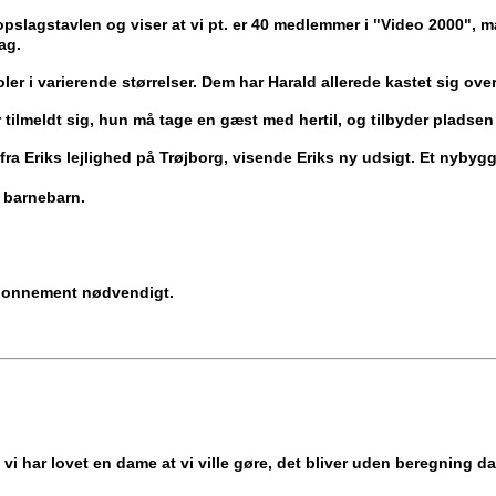
å opslagstavlen og viser at vi pt. er 40 medlemmer i "Video 200
ag.
ler i varierende størrelser. Dem har Harald allerede kastet sig over
 tilmeldt sig, hun må tage en gæst med hertil, og tilbyder pladsen t
fra Eriks lejlighed på Trøjborg, visende Eriks ny udsigt. Et nybyg
t barnebarn.
abonnement nødvendigt.
vi har lovet en dame at vi ville gøre, det bliver uden beregning 