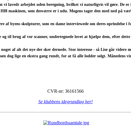
t vi lavedr arbejdet uden beregning, hvilket vi naturligvis vil gøre. De er 
I8 maskinen, som desværre er i udu. Mogens tager den med ned på værksted
flere af byens skulpturer, som en dame interviewede om deres oprindelse i 
og til brug af vor scanner, undertegnede lovet at hjælpe dem, efter dett
 noget af alt det nye der sker dernede. Stor interesse - så Lise går videre
ssen dog lige en ekstra gang rundt, for at få alle lodder solgt. Månedens 
CVR-nr: 36161566
Se klubbens idegrundlag her!