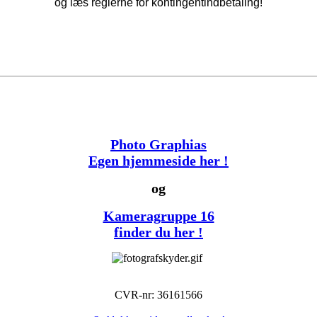
og læs reglerne for kontingentindbetaling!
Photo Graphias
Egen hjemmeside her !
og
Kameragruppe 16
finder du her !
CVR-nr: 36161566