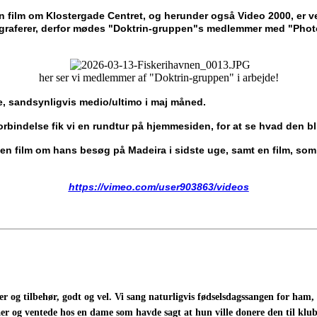
n film om Klostergade Centret, og herunder også Video 2000, er ve
fotograferer, derfor mødes "Doktrin-gruppen"s medlemmer med "Phot
her ser vi medlemmer af "Doktrin-gruppen" i arbejde!
se, sandsynligvis medio/ultimo i maj måned.
rbindelse fik vi en rundtur på hjemmesiden, for at se hvad den bl
var en film om hans besøg på Madeira i sidste uge, samt en film, s
https://vimeo.com/user903863/videos
 og tilbehør, godt og vel. Vi sang naturligvis fødselsdagssangen for ham
eraer og ventede hos en dame som havde sagt at hun ville donere den til 