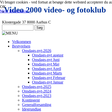
Vi bruger cookies - ved fortsat at besøge dette websted accepterer du a
OK
.
Video 2000 video- og fotoklub
Mere Information »
Klostergade 37 8000 Aarhus C
Velkommen
Bestyrelsen
Onsdags-nyt-2026
Onsdags-nyt august
Onsdags-nyt Juni
Onsdags-nyt Maj
Onsdags-nyt April
Onsdags-nyt Marts
Onsdags-nyt Februar
Onsdags-nyt Januar
Onsdags-nyt-2025
Onsdags-nyt-2024
Onsdags-nyt-2023
Kontingent
Generalforsamling
Idegrundlag