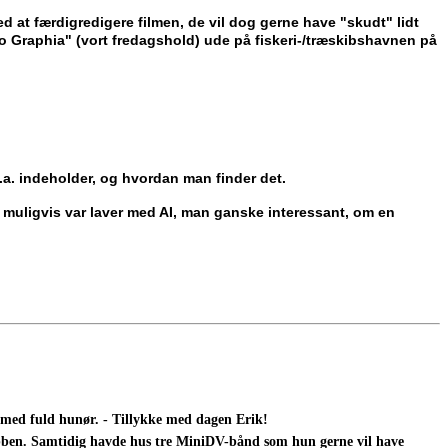
d at færdigredigere filmen, de vil dog gerne have "skudt" lidt
o Graphia" (vort fredagshold) ude på fiskeri-/træskibshavnen på
.a. indeholder, og hvordan man finder det.
om muligvis var laver med AI, man ganske interessant, om en
, med fuld hunør. - Tillykke med dagen Erik!
klubben. Samtidig havde hus tre MiniDV-bånd som hun gerne vil have