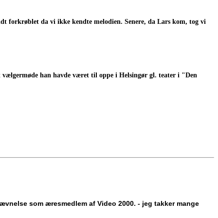
idt forkrøblet da vi ikke kendte melodien. Senere, da Lars kom, tog vi
 et vælgermøde han havde været til oppe i Helsingør gl. teater i "Den
udnævnelse som æresmedlem af Video 2000. - jeg takker mange