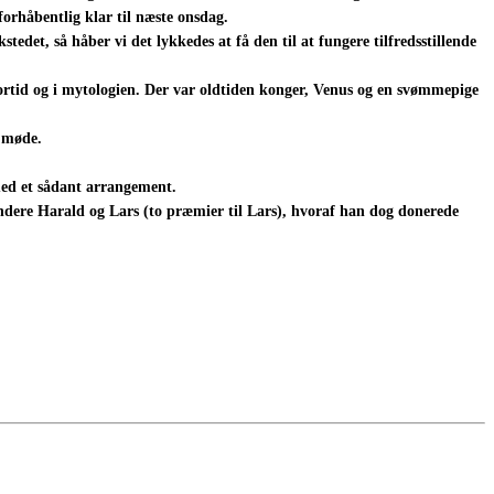
forhåbentlig klar til næste onsdag.
et, så håber vi det lykkedes at få den til at fungere tilfredsstillende
fortid og i mytologien. Der var oldtiden konger, Venus og en svømmepige
e møde.
 med et sådant arrangement.
vindere Harald og Lars (to præmier til Lars), hvoraf han dog donerede