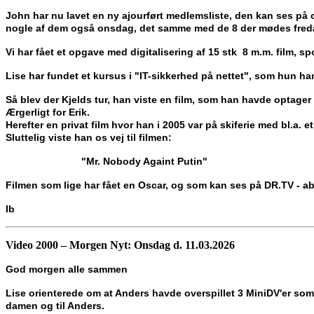
John har nu lavet en ny ajourført medlemsliste, den kan ses p
nogle af dem også onsdag, det samme med de 8 der mødes fred
Vi har fået et opgave med digitalisering af 15 stk 8 m.m. film, spo
Lise har fundet et kursus i "IT-sikkerhed på nettet", som hun har
Så blev der Kjelds tur, han viste en film, som han havde optager 
Ærgerligt for Erik.
Herefter en privat film hvor han i 2005 var på skiferie med bl.a. e
Sluttelig viste han os vej til filmen:
"Mr. Nobody Againt Putin"
Filmen som lige har fået en Oscar, og som kan ses på DR.TV - 
Ib
Video 2000 – Morgen Nyt: Onsdag d.
11.03.2026
God morgen alle sammen
Lise orienterede om at Anders havde overspillet 3 MiniDV'er som 
damen og til Anders.