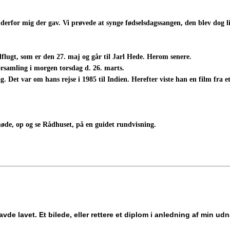
derfor mig der gav. Vi prøvede at synge fødselsdagssangen, den blev dog l
udflugt, som er den 27. maj og går til Jarl Hede. Herom senere.
samling i morgen torsdag d. 26. marts.
sdag. Det var om hans rejse i 1985 til Indien. Herefter viste han en film fra
nmøde, op og se Rådhuset, på en guidet rundvisning.
de lavet. Et bilede, eller rettere et diplom i anledning af min 