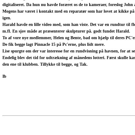
digitaliseret. Da hun nu havde foræret os de to kameraer, foreslog John a
Mogens har været i kontakt med en reparatør som har lovet at kikke på H
igen.
Harald havde en lille video med, som han viste. Det var en rundtur til 
m.fl. En sjov måde at præsenterer skulpturer på. godt fundet Harald.
To af vore nye medlemmer, Helen og Bente, bad om hjælp til deres PC'er 
De fik begge lagt Pinnacle 15 på Pc'erne, plus lidt mere.
Lise spurgte om der var interesse for en rundvisning på havnen, for at se
Endelig blev det tid for udtrækning af månedens lotteri. Først skulle ka
den ene til klubben. Tillykke til begge, og Tak.
Ib