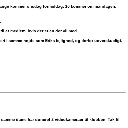
0", mange kommer onsdag formiddag, 10 kommer om mandagen,
.
il et medlem, hvis der er en der vil med.
geri i samme højde som Eriks lejlighed, og derfor uoverskueligt.
da samme dame har doneret 2 videokameraer til klubben, Tak fil