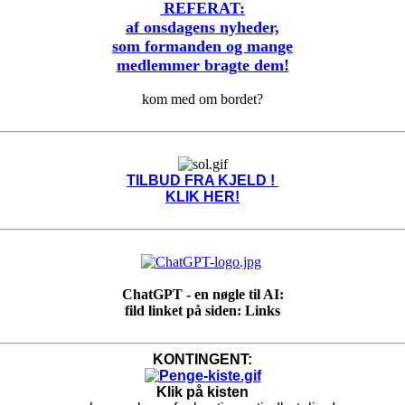
REFERAT:
af onsdagens nyheder,
som formanden og mange
medlemmer bragte dem!
kom med om bordet?
TILBUD FRA KJELD !
KLIK HER!
ChatGPT - en nøgle til AI:
fild linket på siden: Links
KONTINGENT:
Klik på kisten