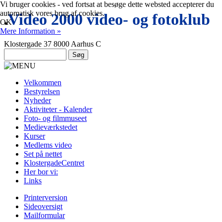
Vi bruger cookies - ved fortsat at besøge dette websted accepterer du
automatisk vores brug af cookies.
.
Video 2000 video- og fotoklub
OK
Mere Information »
Klostergade 37 8000 Aarhus C
Velkommen
Bestyrelsen
Nyheder
Aktiviteter - Kalender
Foto- og filmmuseet
Medieværkstedet
Kurser
Medlems video
Set på nettet
KlostergadeCentret
Her bor vi:
Links
Printerversion
Sideoversigt
Mailformular