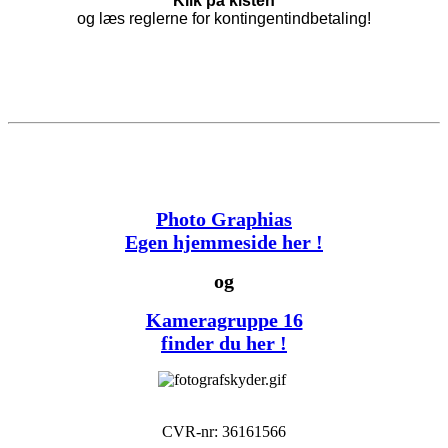
Klik på kisten
og læs reglerne for kontingentindbetaling!
Photo Graphias
Egen hjemmeside her !
og
Kameragruppe 16
finder du her !
CVR-nr: 36161566