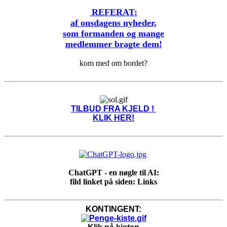
REFERAT:
af onsdagens nyheder,
som formanden og mange
medlemmer bragte dem!
kom med om bordet?
TILBUD FRA KJELD !
KLIK HER!
ChatGPT - en nøgle til AI:
fild linket på siden: Links
KONTINGENT: