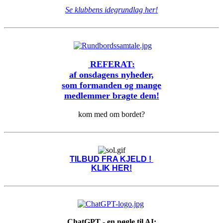
Se klubbens idegrundlag her!
REFERAT:
af onsdagens nyheder,
som formanden og mange
medlemmer bragte dem!
kom med om bordet?
TILBUD FRA KJELD !
KLIK HER!
ChatGPT - en nøgle til AI: