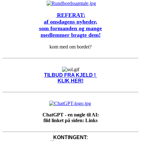
REFERAT:
af onsdagens nyheder,
som formanden og mange
medlemmer bragte dem!
kom med om bordet?
TILBUD FRA KJELD !
KLIK HER!
ChatGPT - en nøgle til AI:
fild linket på siden: Links
KONTINGENT: