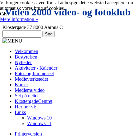
Vi bruger cookies - ved fortsat at besøge dette websted accepterer du
automatisk vores brug af cookies.
.
Video 2000 video- og fotoklub
OK
Mere Information »
Klostergade 37 8000 Aarhus C
Velkommen
Bestyrelsen
Nyheder
Aktiviteter - Kalender
Foto- og filmmuseet
Medieværkstedet
Kurser
Medlems video
Set på nettet
KlostergadeCentret
Her bor vi:
Links
Windows 10
Windows 11
Printerversion