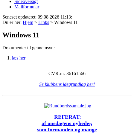
Sideoversigt
Mailformular
Seneset opdateret: 09.08.2026 11:13:
Du er her:
Hjem
>
Links
>
Windows 11
Windows 11
Dokumenter til gennemsyn:
1.
læs her
CVR-nr: 36161566
Se klubbens idegrundlag her!
REFERAT:
af onsdagens nyheder,
som formanden og mange