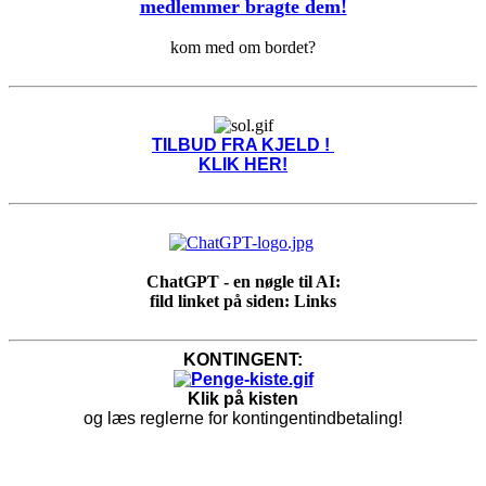
medlemmer bragte dem!
kom med om bordet?
TILBUD FRA KJELD !
KLIK HER!
ChatGPT - en nøgle til AI:
fild linket på siden: Links
KONTINGENT:
Klik på kisten
og læs reglerne for kontingentindbetaling!