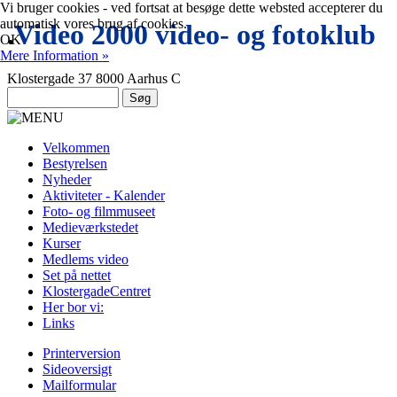
Vi bruger cookies - ved fortsat at besøge dette websted accepterer du
automatisk vores brug af cookies.
.
Video 2000 video- og fotoklub
OK
Mere Information »
Klostergade 37 8000 Aarhus C
Velkommen
Bestyrelsen
Nyheder
Aktiviteter - Kalender
Foto- og filmmuseet
Medieværkstedet
Kurser
Medlems video
Set på nettet
KlostergadeCentret
Her bor vi:
Links
Printerversion
Sideoversigt
Mailformular