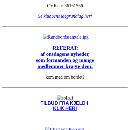
CVR-nr: 36161566
Se klubbens idegrundlag her!
REFERAT:
af onsdagens nyheder,
som formanden og mange
medlemmer bragte dem!
kom med om bordet?
TILBUD FRA KJELD !
KLIK HER!