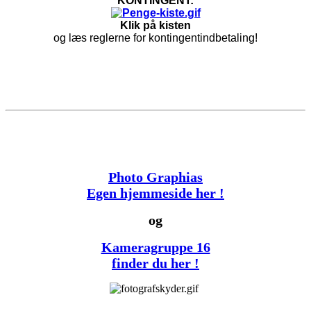
KONTINGENT:
Klik på kisten
og læs reglerne for kontingentindbetaling!
Photo Graphias
Egen hjemmeside her !
og
Kameragruppe 16
finder du her !