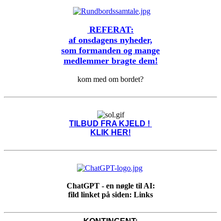
REFERAT:
af onsdagens nyheder,
som formanden og mange
medlemmer bragte dem!
kom med om bordet?
TILBUD FRA KJELD !
KLIK HER!
ChatGPT - en nøgle til AI:
fild linket på siden: Links