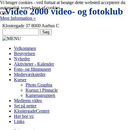
Vi bruger cookies - ved fortsat at besøge dette websted accepterer du
automatisk vores brug af cookies.
.
Video 2000 video- og fotoklub
OK
Mere Information »
Klostergade 37 8000 Aarhus C
Velkommen
Bestyrelsen
Nyheder
Aktiviteter - Kalender
Foto- og filmmuseet
Medieværkstedet
Kurser
Photo Graphia
Kursus i Pinnacle
Kameragruppen
Medlems video
Set på nettet
KlostergadeCentret
Her bor vi:
Links