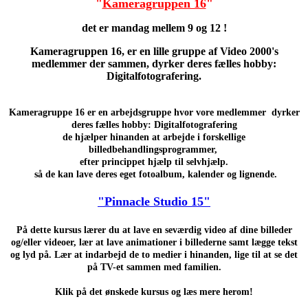
"
Kameragruppen 16
"
det er mandag mellem 9 og 12 !
Kameragruppen 16, er en lille gruppe af Video 2000's
medlemmer der sammen, dyrker deres fælles hobby:
Digitalfotografering.
Kameragruppe 16 er en arbejdsgruppe hvor vore medlemmer dyrker
deres fælles hobby: Digitalfotografering
de hjælper hinanden at arbejde i forskellige
billedbehandlingsprogrammer,
efter princippet hjælp til selvhjælp.
så de kan lave deres eget fotoalbum, kalender og lignende
.
"Pinnacle Studio 15"
På dette kursus lærer du at lave en seværdig video af dine billeder
og/eller videoer, lær at lave animationer i billederne samt lægge tekst
og lyd på. Lær at i
ndarbejd de to medier i hinanden, lige til at se det
på TV-et sammen med familien.
Klik på det ønskede kursus og læs mere herom!