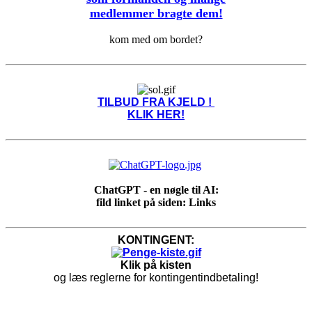
medlemmer bragte dem!
kom med om bordet?
TILBUD FRA KJELD !
KLIK HER!
ChatGPT - en nøgle til AI:
fild linket på siden: Links
KONTINGENT:
Klik på kisten
og læs reglerne for kontingentindbetaling!