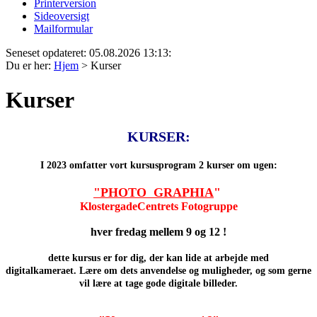
Printerversion
Sideoversigt
Mailformular
Seneset opdateret: 05.08.2026 13:13:
Du er her:
Hjem
>
Kurser
Kurser
KURSER:
I
2023 omfatter vort kursusprogram
2 kurser om ugen:
"
PHOTO GRAPHIA
"
KlostergadeCentrets Fotogruppe
hver fredag mellem 9 og 12 !
dette kursus er for dig, der kan lide at arbejde med
digitalkameraet.
Lære om dets anvendelse og muligheder, og som gerne
vil lære at tage gode digitale billeder.