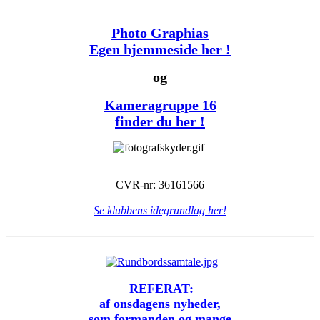
Photo Graphias
Egen hjemmeside her !
og
Kameragruppe 16
finder du her !
CVR-nr: 36161566
Se klubbens idegrundlag her!
REFERAT:
af onsdagens nyheder,
som formanden og mange